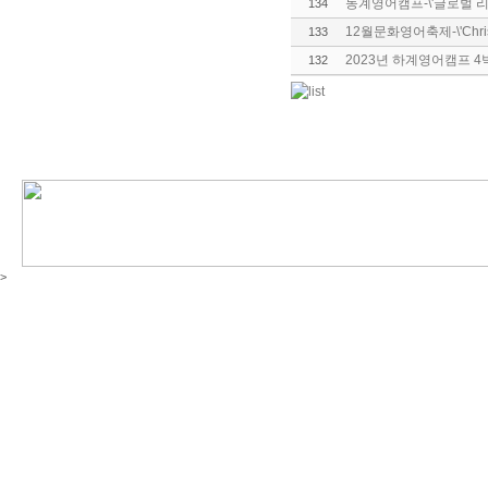
동계영어캠프-\'글로벌 리
134
12월문화영어축제-\'Christm
133
2023년 하계영어캠프 4
132
>