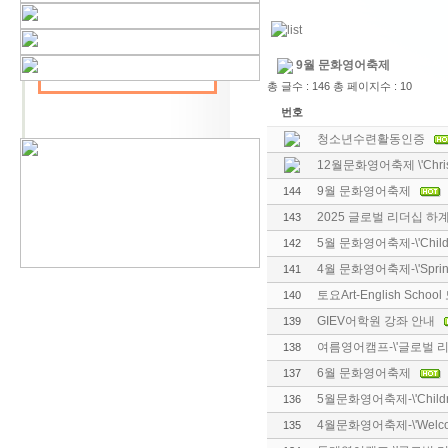
9월 문화영어축제
총 글수 : 146 총 페이지수 : 10
번호
청소년수련활동인증
12월문화영어축제 \'Christm
9월 문화영어축제
144
2025 글로벌 리더십 하
143
5월 문화영어축제-\'Children\
142
4월 문화영어축제-\'Spring
141
토요Art-English Schoo
140
GIEV어학원 강좌 안내
139
여름영어캠프-\'글로벌 리
138
6월 문화영어축제
137
5월문화영어축제-\'Children\
136
4월문화영어축제-\'Welcome,
135