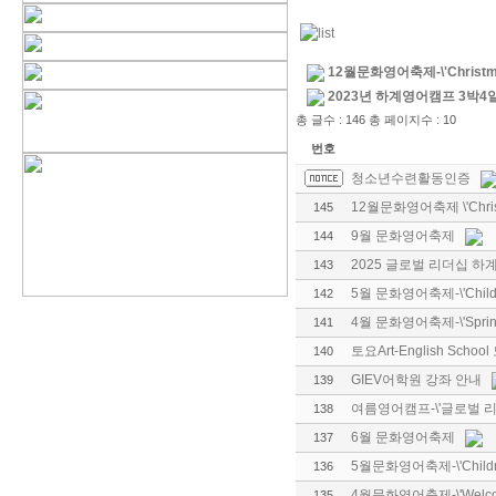
12월문화영어축제-\'Christmas
2023년 하계영어캠프 3박4일
총 글수 : 146 총 페이지수 : 10
번호
청소년수련활동인증
12월문화영어축제 \'Christm
145
9월 문화영어축제
144
2025 글로벌 리더십 하
143
5월 문화영어축제-\'Children\
142
4월 문화영어축제-\'Spring
141
토요Art-English Schoo
140
GIEV어학원 강좌 안내
139
여름영어캠프-\'글로벌 리
138
6월 문화영어축제
137
5월문화영어축제-\'Children\
136
4월문화영어축제-\'Welcome,
135