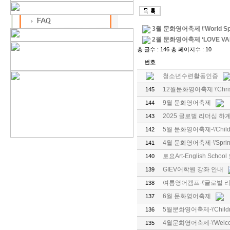
3월 문화영어축제 \'World Sprin
2월 문화영어축제 ‘LOVE VAL
총 글수 : 146 총 페이지수 : 10
번호
청소년수련활동인증
12월문화영어축제 \'Christm
145
9월 문화영어축제
144
2025 글로벌 리더십 하
143
5월 문화영어축제-\'Children\
142
4월 문화영어축제-\'Spring
141
토요Art-English Schoo
140
GIEV어학원 강좌 안내
139
여름영어캠프-\'글로벌 리
138
6월 문화영어축제
137
5월문화영어축제-\'Children\
136
4월문화영어축제-\'Welcome,
135