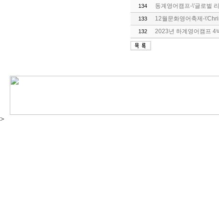
동계영어캠프-\'글로벌 리
134
12월문화영어축제-\'Christm
133
2023년 하계영어캠프 4
132
>