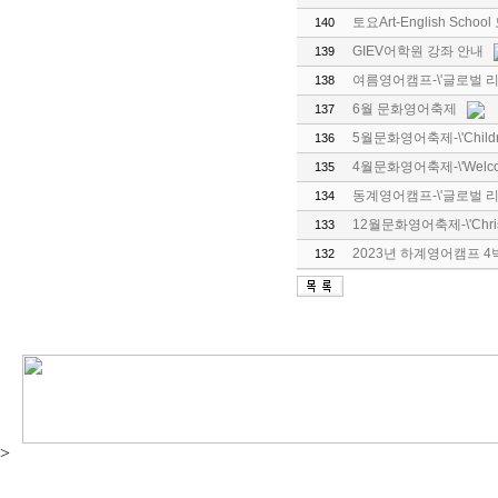
토요Art-English Schoo
140
GIEV어학원 강좌 안내
139
여름영어캠프-\'글로벌 리
138
6월 문화영어축제
137
5월문화영어축제-\'Children\
136
4월문화영어축제-\'Welcome,
135
동계영어캠프-\'글로벌 리
134
12월문화영어축제-\'Christm
133
2023년 하계영어캠프 4
132
>